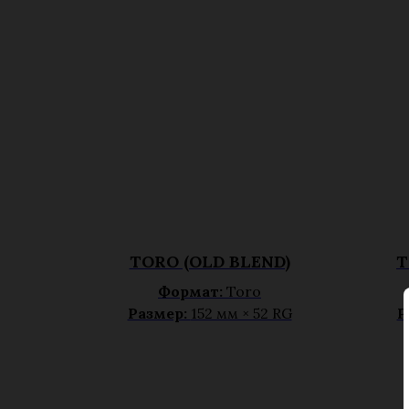
TORO (OLD BLEND)
T
Формат:
Toro
Размер:
152 мм × 52 RG
Р