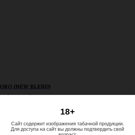
ORO (NEW BLEND)
Формат:
Toro
азмер:
152 мм × 52 RG
18+
Сайт содержит изображения табачной продукции.
Для доступа на сайт вы должны подтвердить свой
возраст.