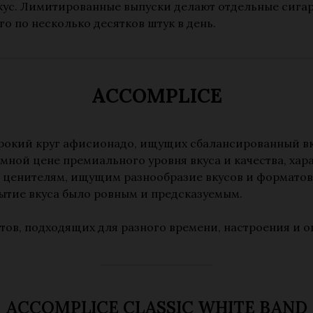
ус. Лимитированные выпуски делают отдельные сига
о по несколько десятков штук в день.
ACCOMPLICE
окий круг афисионадо, ищущих сбалансированный вкус
мной цене премиального уровня вкуса и качества, харак
 ценителям, ищущим разнообразие вкусов и форматов.
рытие вкуса было ровным и предсказуемым.
тов, подходящих для разного времени, настроения и о
ACCOMPLICE CLASSIC WHITE BAND