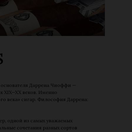
S
го основателя Даррена Чиоффи —
к XIX—XX веков. Именно
ого века» сигар. Философия Даррена:
ер, одной из самых уважаемых
альные сочетания разных сортов