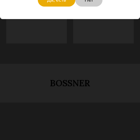
литографированный
баллон
баллон
Learn more
Learn more
BOSSNER