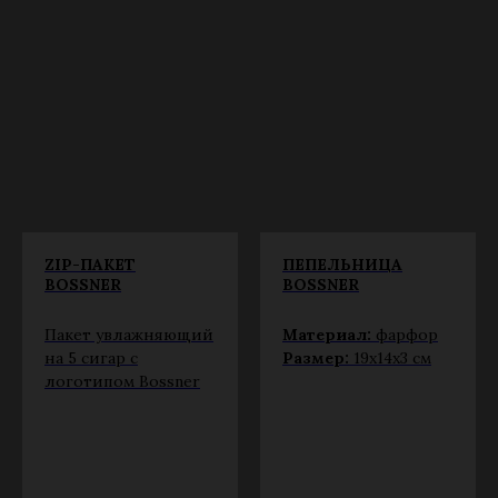
ZIP-ПАКЕТ
ПЕПЕЛЬНИЦА
BOSSNER
BOSSNER
Пакет увлажняющий
Материал:
фарфор
на 5 сигар с
Размер:
19х14х3 см
логотипом Bossner
Learn more
Learn more